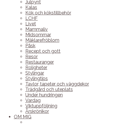
Julpynt
Kalas
Kök och kökstillbehör
LCHF
Livet
Mammaliv
Midsommar
Mäklarefröblom
Påsk
Recept och gott
Resor
Restauranger
Roligheter
Stylingar
Stylingtips
Tavlor, tapeter och väggdekor
Trädgård och uteplats
Under hundringen
Vardag
Viktuppföljning
Årskrönikor
OM MIG