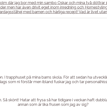
ckholm där jag bor med min sambo Oskar och mina två döttrar
r men har även drivit eget inom inredning och Homestyling. P
l vardagsståhej med barnen och härliga recept! Vad är livet u
. I trapphuset på mina barns skola. För att sedan ha utveckli
ags som ni förstår men ibland fuskar jag och tar personalhiss
 Så skönt! Hatar att frysa så har tidigare i veckan haft dubb
annan som är lika frusen som jag av sig?