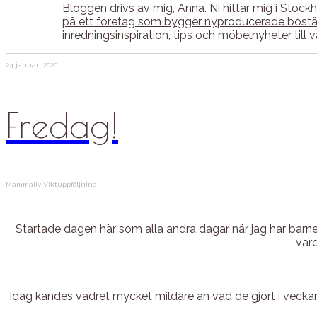
Bloggen drivs av mig, Anna. Ni hittar mig i Sto
på ett företag som bygger nyproducerade bostäde
inredningsinspiration, tips och möbelnyheter til
24 januari 2020
Fredag!
Mammaliv
Viktuppföljning
Startade dagen här som alla andra dagar när jag har barnen
vard
Idag kändes vädret mycket mildare än vad de gjort i veckan.