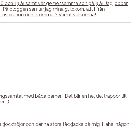
 16 och 13 år samt vår gemensamma son på 3 år. Jag jobbar
å bloggen samlar jag mina guldkorn, allt i från
tan inspiration och drömmar? Varmt välkomna!
ngssamtal med båda barnen. Det blir en hel del trappor till
en ;)
la tjocktröjor och denna stora täckjacka på mig. Haha, någon