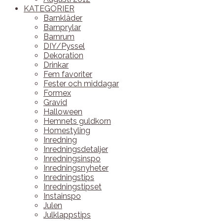
KATEGORIER
Barnkläder
Barnprylar
Barnrum
DIY/Pyssel
Dekoration
Drinkar
Fem favoriter
Fester och middagar
Formex
Gravid
Halloween
Hemnets guldkorn
Homestyling
Inredning
Inredningsdetaljer
Inredningsinspo
Inredningsnyheter
Inredningstips
Inredningstipset
Instainspo
Julen
Julklappstips