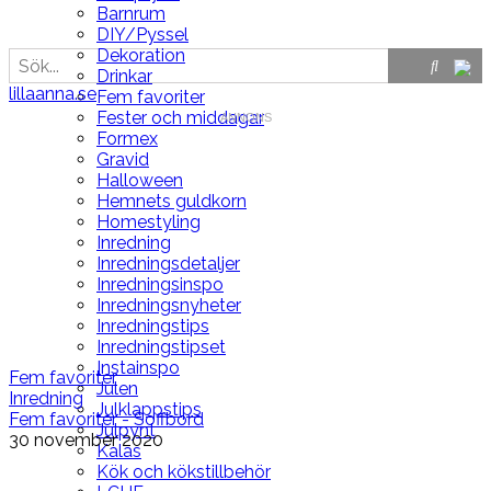
Barnrum
DIY/Pyssel
Dekoration
Drinkar
lillaanna.se
Fem favoriter
Fester och middagar
Formex
Gravid
Halloween
Hemnets guldkorn
Homestyling
Inredning
Inredningsdetaljer
Inredningsinspo
Inredningsnyheter
Inredningstips
Inredningstipset
Instainspo
Fem favoriter
Julen
Inredning
Julklappstips
Fem favoriter - Soffbord
Julpynt
30 november 2020
Kalas
Kök och kökstillbehör