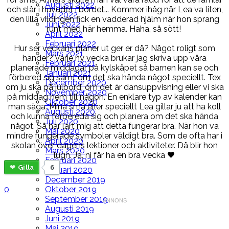
Augusti 2022
och slår i huvudet i bordet... Kommer ihåg när Lea va liten,
Juli 2022
den lilla vildingen fick en vadderad hjälm när hon sprang
Juni 2022
runt med här hemma. Haha, så sött!
April 2022
Februari 2022
Hur ser veckans planer ut ger er då? Något roligt som
Mars 2021
händer? Varje ny vecka brukar jag skriva upp våra
Februari 2021
planerade middagar på kylskåpet så barnen kan se och
Januari 2021
förbered sig samt om det ska hända något speciellt. Tex
December 2020
om ju ska på julbord, om det är dansuppvisning eller vi ska
November 2020
på middag hem till någon. En enklare typ av kalender kan
Oktober 2020
man säga. Mina små eller speciellt Lea gillar ju att ha koll
Augusti 2020
och kunna förbereda sig och planera om det ska hända
Juli 2020
något. Så har lärt mig att detta fungerar bra. När hon va
Maj 2020
mindre fungerade symboler väldigt bra. Som de ofta har i
April 2020
skolan över dagens lektioner och aktiviteter. Då blir hon
Mars 2020
lugn. Ja, ni får ha en bra vecka 🖤
Februari 2020
Gilla
6
Januari 2020
December 2019
0
Oktober 2019
September 2019
Augusti 2019
Juni 2019
Maj 2019