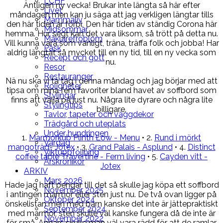
LCHF
Äntligen ny vecka! Brukar inte längta så här efter
Livet
måndagen men kan ju säga att jag verkligen längtar tills
Mammaliv
den här tiden är förbi. Den här tiden av ständig Corona här
Midsommar
hemma. Hur segt kan det vara liksom, så trött på detta nu.
Mäklarefröblom
Vill kunna vara som vanligt, träna, träffa folk och jobba! Har
Påsk
aldrig längtat så mycket till en ny tid, till en ny vecka som
Recept och gott
nu.
Resor
Restauranger
Nä nu ska vi ta tag i denna måndag och jag börjar med att
Roligheter
tipsa om mina fem favoriter bland havet av soffbord som
Stylingar
finns att välja på just nu. Några lite dyrare och några lite
Stylingtips
billigare.
Tavlor, tapeter och väggdekor
Trädgård och uteplats
Under hundringen
1.
Marmorkub Plinth Low - Menu
• 2.
Rund i mörkt
Vardag
mangoträd- Jotex
• 3.
Grand Palais - Asplund
• 4.
Distinct
Viktuppföljning
coffee table Travertine -
Ferm living
• 5.
Cayden vitt -
Årskrönikor
Jotex
ARKIV
Mars 2026
Hade jag haft pengar till det så skulle jag köpa ett soffbord
November 2025
i antingen marmor eller sten just nu. De två ovan ligger på
Oktober 2024
önskelistan men med barn kanske det inte är jättepraktiskt
September 2024
med marmor, sten skulle väl kanske fungera då de inte är
November 2022
för små. Annars skulle man väl vara rädd för att de ramlar