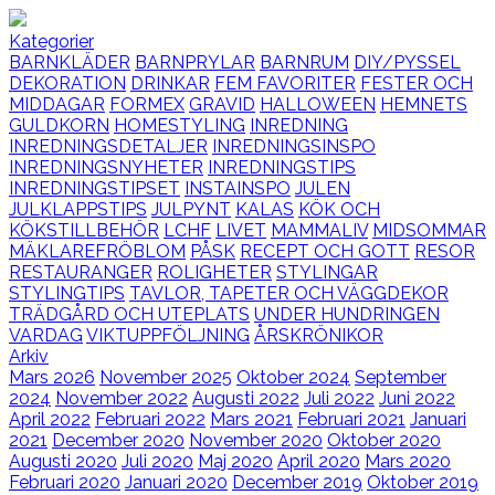
Kategorier
BARNKLÄDER
BARNPRYLAR
BARNRUM
DIY/PYSSEL
DEKORATION
DRINKAR
FEM FAVORITER
FESTER OCH
MIDDAGAR
FORMEX
GRAVID
HALLOWEEN
HEMNETS
GULDKORN
HOMESTYLING
INREDNING
INREDNINGSDETALJER
INREDNINGSINSPO
INREDNINGSNYHETER
INREDNINGSTIPS
INREDNINGSTIPSET
INSTAINSPO
JULEN
JULKLAPPSTIPS
JULPYNT
KALAS
KÖK OCH
KÖKSTILLBEHÖR
LCHF
LIVET
MAMMALIV
MIDSOMMAR
MÄKLAREFRÖBLOM
PÅSK
RECEPT OCH GOTT
RESOR
RESTAURANGER
ROLIGHETER
STYLINGAR
STYLINGTIPS
TAVLOR, TAPETER OCH VÄGGDEKOR
TRÄDGÅRD OCH UTEPLATS
UNDER HUNDRINGEN
VARDAG
VIKTUPPFÖLJNING
ÅRSKRÖNIKOR
Arkiv
Mars 2026
November 2025
Oktober 2024
September
2024
November 2022
Augusti 2022
Juli 2022
Juni 2022
April 2022
Februari 2022
Mars 2021
Februari 2021
Januari
2021
December 2020
November 2020
Oktober 2020
Augusti 2020
Juli 2020
Maj 2020
April 2020
Mars 2020
Februari 2020
Januari 2020
December 2019
Oktober 2019