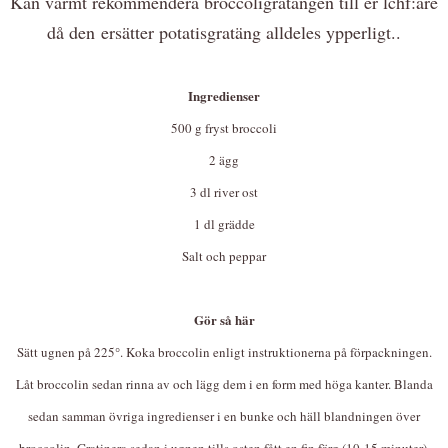
Kan varmt rekommendera broccoligratängen till er lchf:are
då den
ersätter potatisgratäng alldeles ypperligt.
.
Ingredienser
500 g fryst broccoli
2 ägg
3 dl river ost
1 dl grädde
Salt och peppar
Gör så här
Sätt ugnen på 225°. Koka broccolin enligt instruktionerna på förpackningen.
Låt broccolin sedan rinna av och lägg dem i en form med höga kanter. Blanda
sedan samman övriga ingredienser i en bunke och häll blandningen över
broccolin. Gratinera sedan i ugnen tills osten fått en fin färg (10-15 minuter).