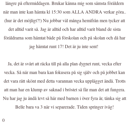
längre på eftermiddagen. Brukar känna mig som sämsta föräldern
när man inte kan hämta kl 15:30 som ALLA ANDRA verkar göra..
(hur är det möjligt?!) Nu jobbar väl många hemifrån men tycker att
det alltid varit så. Jag är alltid och har alltid varit bland de sista
föräldrarna som hämtat både på förskolan och på skolan och då har
jag hämtat runt 17! Det är ju inte sent!
Ja, det är svårt att räcka till på alla plan dygnet runt, vecka efter
vecka. Så när man bara kan fokusera på sig själv och på jobbet kan
det vara rätt skönt med detta varannan vecka upplägget ändå. Trotts
att man har en klump av saknad i bröstet så får man det att fungera.
Nu har jag ju ändå levt så här med barnen i över fyra år, tänka sig att
Belle bara va 3 när vi separerade. Tiden springer iväg!
0