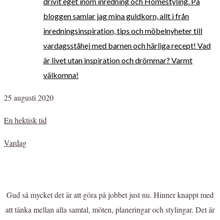
drivit eget inom inredning och Homestyling. På
bloggen samlar jag mina guldkorn, allt i från
inredningsinspiration, tips och möbelnyheter till
vardagsståhej med barnen och härliga recept! Vad
är livet utan inspiration och drömmar? Varmt
välkomna!
25 augusti 2020
En hektisk tid
Vardag
Gud så mycket det är att göra på jobbet just nu. Hinner knappt med
att tänka mellan alla samtal, möten, planeringar och stylingar. Det är