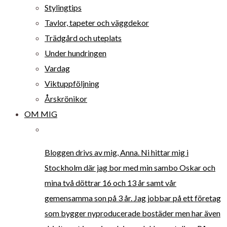
Stylingtips
Tavlor, tapeter och väggdekor
Trädgård och uteplats
Under hundringen
Vardag
Viktuppföljning
Årskrönikor
OM MIG
Bloggen drivs av mig, Anna. Ni hittar mig i
Stockholm där jag bor med min sambo Oskar och
mina två döttrar 16 och 13 år samt vår
gemensamma son på 3 år. Jag jobbar på ett företag
som bygger nyproducerade bostäder men har även