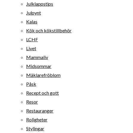
Julklappstips
Julpynt
Kalas
Kök och kökstillbehör
LCHF
Livet
Mammaliv
Midsommar
Mäklarefröblom
Påsk
Recept och gott
Resor
Restauranger
Roligheter
Stylingar