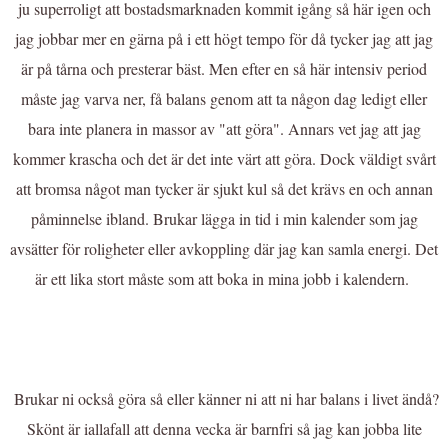
ju superroligt att bostadsmarknaden kommit igång så här igen och
jag jobbar mer en gärna på i ett högt tempo för då tycker jag att jag
är på tårna och presterar bäst. Men efter en så här intensiv period
måste jag varva ner, få balans genom att ta någon dag ledigt eller
bara inte planera in massor av "att göra". Annars vet jag att jag
kommer krascha och det är det inte värt att göra. Dock väldigt svårt
att bromsa något man tycker är sjukt kul så det krävs en och annan
påminnelse ibland. Brukar lägga in tid i min kalender som jag
avsätter för roligheter eller avkoppling där jag kan samla energi. Det
är ett lika stort måste som att boka in mina jobb i kalendern.
Brukar ni också göra så eller känner ni att ni har balans i livet ändå?
Skönt är iallafall att denna vecka är barnfri så jag kan jobba lite