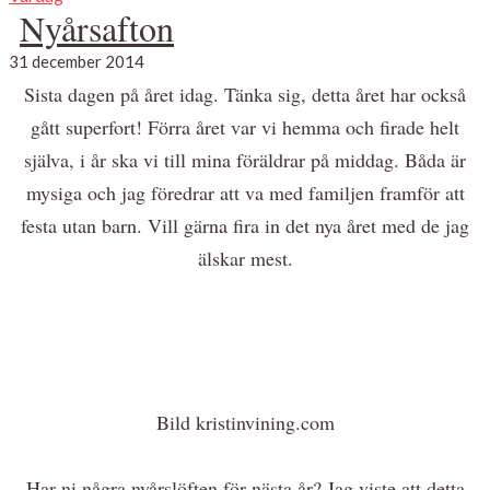
Nyårsafton
31 december 2014
Sista dagen på året idag. Tänka sig, detta året har också
gått superfort! Förra året var vi hemma och firade helt
själva, i år ska vi till mina föräldrar på middag. Båda är
mysiga och jag föredrar att va med familjen framför att
festa utan barn. Vill gärna fira in det nya året med de jag
älskar mest.
Bild kristinvining.com
Har ni några nyårslöften för nästa år? Jag viste att detta