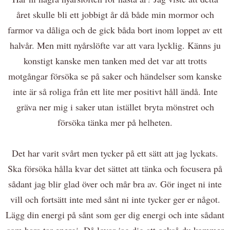
året skulle bli ett jobbigt år då både min mormor och
farmor va dåliga och de gick båda bort inom loppet av ett
halvår. Men mitt nyårslöfte var att vara lycklig. Känns ju
konstigt kanske men tanken med det var att trotts
motgångar försöka se på saker och händelser som kanske
inte är så roliga från ett lite mer positivt håll ändå. Inte
gräva ner mig i saker utan istället bryta mönstret och
försöka tänka mer på helheten.
Det har varit svårt men tycker på ett sätt att jag lyckats.
Ska försöka hålla kvar det sättet att tänka och focusera på
sådant jag blir glad över och mår bra av. Gör inget ni inte
vill och fortsätt inte med sånt ni inte tycker ger er något.
Lägg din energi på sånt som ger dig energi och inte sådant
som bara tar energi. Då lovar jag dig att också du kommer