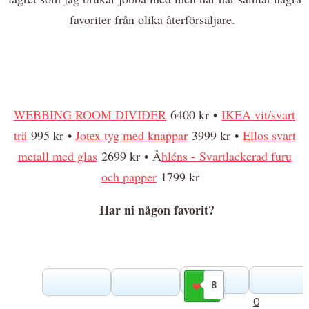
favoriter från olika återförsäljare.
WEBBING ROOM DIVIDER
6400 kr •
IKEA vit/svart
trä
995 kr •
Jotex tyg med knappar
3999 kr
•
Ellos svart
metall med glas
2699 kr
•
Å
hléns -
Svartlackerad furu
och papper
1799 kr
Har ni någon favorit?
8
Gilla
0