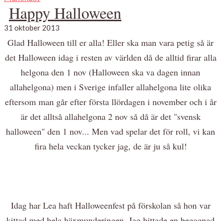
Happy Halloween
31 oktober 2013
Glad Halloween till er alla! Eller ska man vara petig så är
det Halloween idag i resten av världen då de alltid firar alla
helgona den 1 nov (Halloween ska va dagen innan
allahelgona) men i Sverige infaller allahelgona lite olika
eftersom man går efter första llördagen i november och i år
är det alltså allahelgona 2 nov så då är det "svensk
halloween" den 1 nov... Men vad spelar det för roll, vi kan
fira hela veckan tycker jag, de är ju så kul!
Idag har Lea haft Halloweenfest på förskolan så hon var
kittad med hela häxmunderingen. Jag hittade en begagnad