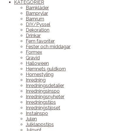
KATEGORIER
Barnkläder
Barnprylar
Barnrum
DIY/Pyssel
Dekoration
Drinkar
Fem favoriter
Fester och middagar
Formex
Gravid
Halloween
Hemnets guldkorn
Homestyling
Inredning
Inredningsdetaljer
Inredningsinspo
Inredningsnyheter
Inredningstips
Inredningstipset
Instainspo
Julen
Julklappstips
Julpynt