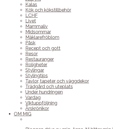
Kalas
Kök och kökstillbehör
LCHF
Livet
Mammaliv
Midsommar
Mäklarefröblom
Påsk
Recept och gott
Resor
Restauranger
Roligheter
Stylingar
Stylingtips
Tavlor, tapeter och väggdekor
Trädgård och uteplats
Under hundringen
Vardag
Viktuppföljning
Årskrönikor
OM MIG