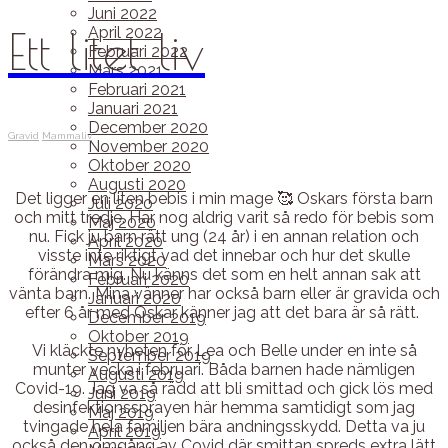
Juni 2022
Ett litet liv
April 2022
Februari 2022
Mars 2021
Februari 2021
Januari 2021
December 2020
Gravid
Mammaliv
November 2020
Oktober 2020
Augusti 2020
Det ligger en liten bebis i min mage 🥰 Oskars första barn
Juli 2020
och mitt tredje. Har nog aldrig varit så redo för bebis som
Maj 2020
nu. Fick ju barn rätt ung (24 år) i en annan relation och
April 2020
visste inte riktigt vad det innebar och hur det skulle
Mars 2020
förändra mig. Nu känns det som en helt annan sak att
Februari 2020
vänta barn. Mina vänner har också barn eller är gravida och
Januari 2020
efter 6 år med Oskar känner jag att det bara är så rätt.
December 2019
Oktober 2019
Vi kläckte nyheten för Lea och Belle under en inte så
September 2019
munter vecka i februari. Båda barnen hade nämligen
Augusti 2019
Covid-19. Jag va så rädd att bli smittad och gick lös med
Juni 2019
desinfektionssprayen här hemma samtidigt som jag
Maj 2019
tvingade hela familjen bära andningsskydd. Detta va ju
April 2019
också den omgång av Covid där smittan spreds extra lätt