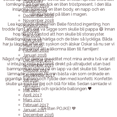
Mars 2019
(omikron). Så barnen fick en liten tröstpresent. I den lilla
Februari 2019
inslagna lådan låg en liten body, en napp och en
Januari 2019
ultraljudsbild på lillen i magen.
December 2018
November 2018
Lea kopplade direkt men Belle förstod ingenting, hon
Augusti 2018
trodde först att det va Sigge som skulle bli pappa 😄 Innan
Juli 2018
hon till sist förstod att hon skulle bli storasyster.
Maj 2018
Reaktionerna va så härliga och de blev så lyckliga. Båda
April 2018
har ju längtat efter ett syskon och älskar Oskar så nu ser vi
Mars 2018
fram emot att välkomna lillen till familjen!
Februari 2018
Januari 2018
Något nytt för denna graviditet mot mina andra två var att
December 2017
vi inte tog reda på könet direkt på ultraljudet utan bad
November 2017
barnmorskan skriva på en lapp va det skulle bli. Sedan
Oktober 2017
lämnade vi lappen till min bästa vän som ordnade en
September 2017
gigantisk ballong och fyllde den med konfetti. Konfettin
Juli 2017
skulle va rosa för tjej och blå för kille. Sedan samlade vi
Juni 2017
familjen och spräckte ballongen 🖤
Maj 2017
April 2017
Mars 2017
Februari 2017
En liten POJKE! 💙
Januari 2017
December 2016