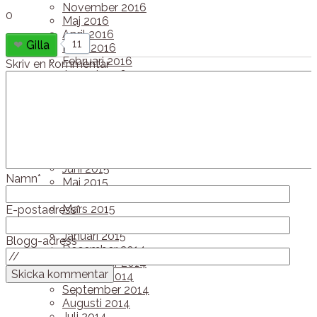
November 2016
0
Maj 2016
April 2016
11
Gilla
Mars 2016
Februari 2016
Skriv en kommentar
Januari 2016
December 2015
November 2015
Oktober 2015
September 2015
Augusti 2015
Juli 2015
Juni 2015
Namn*
Maj 2015
April 2015
Mars 2015
E-postadress*
Februari 2015
Januari 2015
Blogg-adress
December 2014
November 2014
Oktober 2014
September 2014
Augusti 2014
Juli 2014