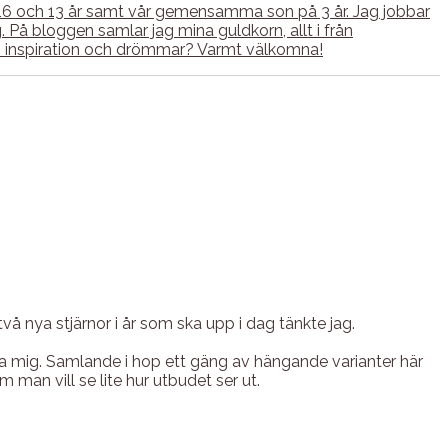
 16 och 13 år samt vår gemensamma son på 3 år. Jag jobbar
å bloggen samlar jag mina guldkorn, allt i från
tan inspiration och drömmar? Varmt välkomna!
två nya stjärnor i år som ska upp i dag tänkte jag.
mma mig. Samlande i hop ett gäng av hängande varianter här
 man vill se lite hur utbudet ser ut.