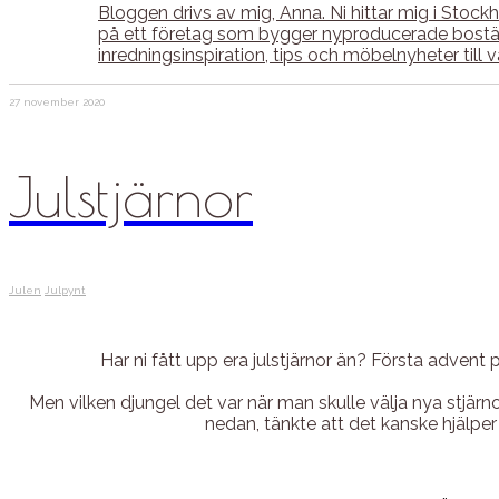
Bloggen drivs av mig, Anna. Ni hittar mig i Sto
på ett företag som bygger nyproducerade bostäde
inredningsinspiration, tips och möbelnyheter til
27 november 2020
Julstjärnor
Julen
Julpynt
Har ni fått upp era julstjärnor än? Första advent 
Men vilken djungel det var när man skulle välja nya stjär
nedan, tänkte att det kanske hjälper