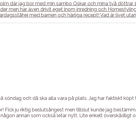
ckholm där jag bor med min sambo Oskar och mina två döttrar
r men har även drivit eget inom inredning och Homestyling. P
l vardagsståhej med barnen och härliga recept! Vad är livet u
på söndag och då ska alla vara på plats. Jag har faktiskt köpt 
nor! Fick ju riktig beslutsångest men tillslut kunde jag bestä
 någon annan som också letar nytt. Lite enkelt överskådligt om