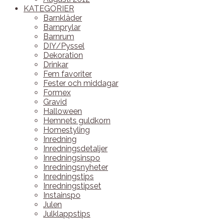
KATEGORIER
Barnkläder
Barnprylar
Barnrum
DIY/Pyssel
Dekoration
Drinkar
Fem favoriter
Fester och middagar
Formex
Gravid
Halloween
Hemnets guldkorn
Homestyling
Inredning
Inredningsdetaljer
Inredningsinspo
Inredningsnyheter
Inredningstips
Inredningstipset
Instainspo
Julen
Julklappstips