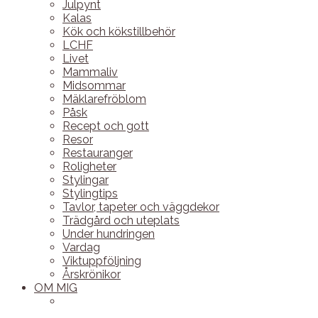
Julpynt
Kalas
Kök och kökstillbehör
LCHF
Livet
Mammaliv
Midsommar
Mäklarefröblom
Påsk
Recept och gott
Resor
Restauranger
Roligheter
Stylingar
Stylingtips
Tavlor, tapeter och väggdekor
Trädgård och uteplats
Under hundringen
Vardag
Viktuppföljning
Årskrönikor
OM MIG