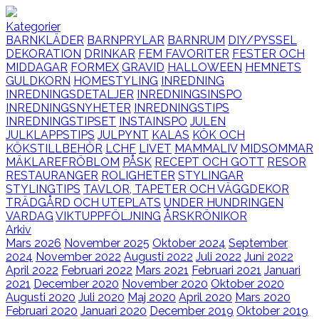
Kategorier
BARNKLÄDER
BARNPRYLAR
BARNRUM
DIY/PYSSEL
DEKORATION
DRINKAR
FEM FAVORITER
FESTER OCH
MIDDAGAR
FORMEX
GRAVID
HALLOWEEN
HEMNETS
GULDKORN
HOMESTYLING
INREDNING
INREDNINGSDETALJER
INREDNINGSINSPO
INREDNINGSNYHETER
INREDNINGSTIPS
INREDNINGSTIPSET
INSTAINSPO
JULEN
JULKLAPPSTIPS
JULPYNT
KALAS
KÖK OCH
KÖKSTILLBEHÖR
LCHF
LIVET
MAMMALIV
MIDSOMMAR
MÄKLAREFRÖBLOM
PÅSK
RECEPT OCH GOTT
RESOR
RESTAURANGER
ROLIGHETER
STYLINGAR
STYLINGTIPS
TAVLOR, TAPETER OCH VÄGGDEKOR
TRÄDGÅRD OCH UTEPLATS
UNDER HUNDRINGEN
VARDAG
VIKTUPPFÖLJNING
ÅRSKRÖNIKOR
Arkiv
Mars 2026
November 2025
Oktober 2024
September
2024
November 2022
Augusti 2022
Juli 2022
Juni 2022
April 2022
Februari 2022
Mars 2021
Februari 2021
Januari
2021
December 2020
November 2020
Oktober 2020
Augusti 2020
Juli 2020
Maj 2020
April 2020
Mars 2020
Februari 2020
Januari 2020
December 2019
Oktober 2019