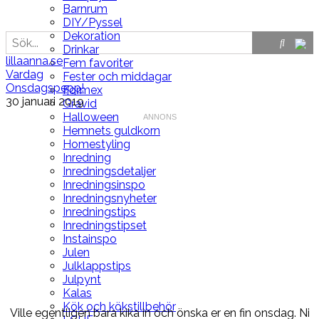
Barnrum
DIY/Pyssel
Dekoration
Drinkar
lillaanna.se
Fem favoriter
Vardag
Fester och middagar
Onsdagspepp!
Formex
30 januari 2019
Gravid
Halloween
Hemnets guldkorn
Homestyling
Inredning
Inredningsdetaljer
Inredningsinspo
Inredningsnyheter
Inredningstips
Inredningstipset
Instainspo
Julen
Julklappstips
Julpynt
Kalas
Kök och kökstillbehör
Ville egentligen bara kika in och önska er en fin onsdag. Ni