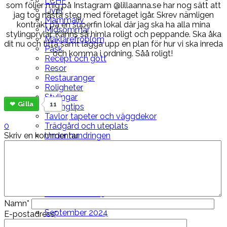
LCHF
som följer mig på Instagram @lillaanna.se har nog sätt att
Livet
jag tog nästa steg med företaget igår. Skrev nämligen
Mammaliv
kontrakt på en superfin lokal där jag ska ha alla mina
Midsommar
stylingprylar. Känns så himla roligt och peppande. Ska åka
Mäklarefröblom
dit nu och titta samt lägga upp en plan för hur vi ska inreda
Påsk
och komma i ordning. Såå roligt!
Recept och gott
Resor
Restauranger
Roligheter
Stylingar
Gilla
11
Stylingtips
Tavlor, tapeter och väggdekor
0
Trädgård och uteplats
Skriv en kommentar
Under hundringen
Vardag
Viktuppföljning
Årskrönikor
ARKIV
Mars 2026
November 2025
Oktober 2024
Namn*
September 2024
E-postadress*
November 2022