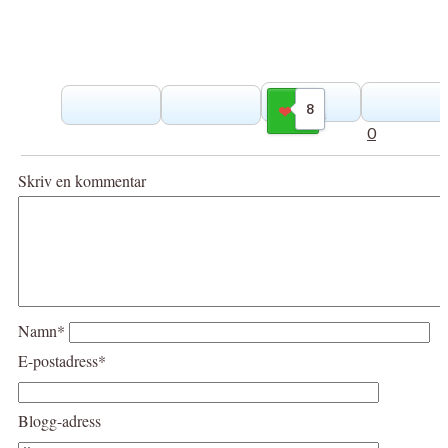
8
Gilla
0
Skriv en kommentar
Namn*
E-postadress*
Blogg-adress