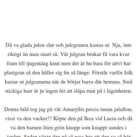
Då va glada julen slut och julegranen kastas ut. Nja, inte
riktigt än men snart så. Vår julgran brukar få vara kvar
fram till tjugondag knut men det är hu bara för attvi har
plastgran så den håller sig fin så länge. Förstår varför folk
kastar ut julgranarna när de börjar barra där hemma. Små
stickiga barr är ju ingen hit att släpa runt på i lägenheten.
Denna bild tog jag på vår Amaryllis precis innan julafton,
visst va den vacker!? Köpte den på Ikea vid Lucia och då
va den barnen liten grön knopp som knappt sundes i
jorden. Sedan växte den på så pass bra att den va så här